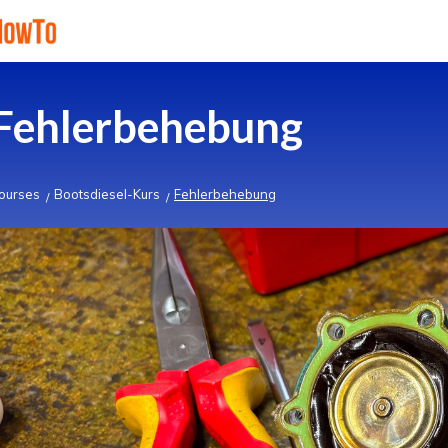
Fehlerbehebung
ourses
Bootsdiesel-Kurs
Fehlerbehebung
/
/