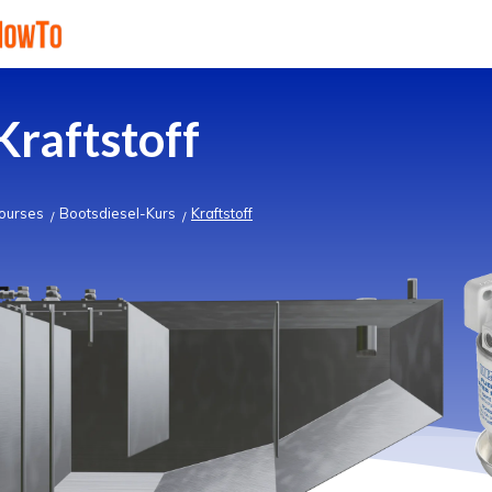
Kraftstoff
ourses
Bootsdiesel-Kurs
Kraftstoff
/
/